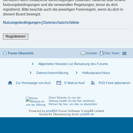
Nutzungsbedingungen und die verwandten Regelungen, bevor du dich
registrierst. Bitte beachte auch die jeweiligen Forenregeln, wenn du dich in
diesem Board bewegst.
Nutzungsbedingungen
|
Datenschutzrichtlinie
Registrieren
Foren-Übersicht
Kontakt
Das Team
chevron_right
Allgemeine Hinweise zur Benutzung des Forums
chevron_right
chevron_right
Datenschutzerklärung
Haftungsauschluss
home
mail_outline
rss_feed
Zur Homepage von Axel
E-Mail an Axel
RSS Feed abbonieren
Diese Website ist von der
Stiftung Health On the Net zertifiziert
.
Klicken Sie hier, um dies zu überprüfen
Powered by
phpBB
® Forum Software © phpBB Limited
Deutsche Übersetzung durch
phpBB.de