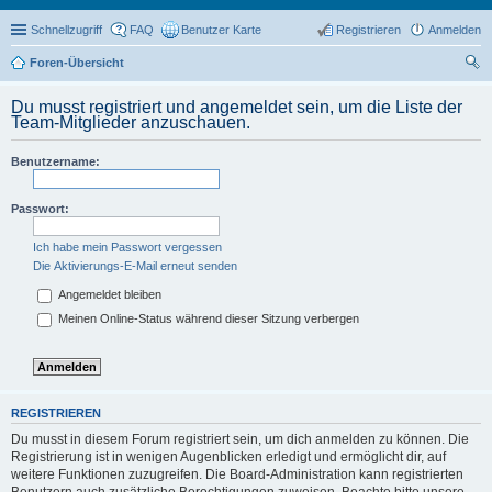
Schnellzugriff
FAQ
Benutzer Karte
Registrieren
Anmelden
Foren-Übersicht
uc
Du musst registriert und angemeldet sein, um die Liste der
he
Team-Mitglieder anzuschauen.
Benutzername:
Passwort:
Ich habe mein Passwort vergessen
Die Aktivierungs-E-Mail erneut senden
Angemeldet bleiben
Meinen Online-Status während dieser Sitzung verbergen
REGISTRIEREN
Du musst in diesem Forum registriert sein, um dich anmelden zu können. Die
Registrierung ist in wenigen Augenblicken erledigt und ermöglicht dir, auf
weitere Funktionen zuzugreifen. Die Board-Administration kann registrierten
Benutzern auch zusätzliche Berechtigungen zuweisen. Beachte bitte unsere