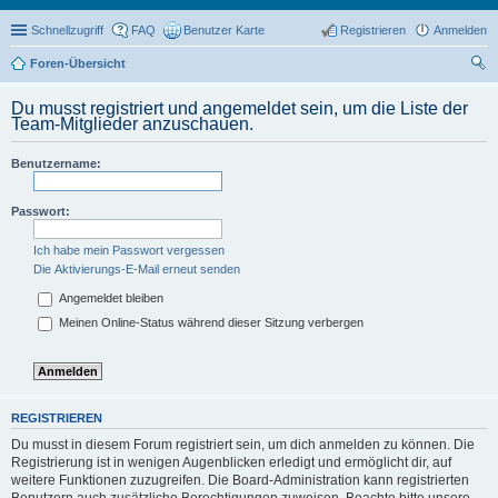
Schnellzugriff
FAQ
Benutzer Karte
Registrieren
Anmelden
Foren-Übersicht
uc
Du musst registriert und angemeldet sein, um die Liste der
he
Team-Mitglieder anzuschauen.
Benutzername:
Passwort:
Ich habe mein Passwort vergessen
Die Aktivierungs-E-Mail erneut senden
Angemeldet bleiben
Meinen Online-Status während dieser Sitzung verbergen
REGISTRIEREN
Du musst in diesem Forum registriert sein, um dich anmelden zu können. Die
Registrierung ist in wenigen Augenblicken erledigt und ermöglicht dir, auf
weitere Funktionen zuzugreifen. Die Board-Administration kann registrierten
Benutzern auch zusätzliche Berechtigungen zuweisen. Beachte bitte unsere