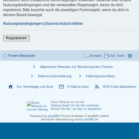
Nutzungsbedingungen und die verwandten Regelungen, bevor du dich
registrierst. Bitte beachte auch die jeweiligen Forenregeln, wenn du dich in
diesem Board bewegst.
Nutzungsbedingungen
|
Datenschutzrichtlinie
Registrieren
Foren-Übersicht
Kontakt
Das Team
chevron_right
Allgemeine Hinweise zur Benutzung des Forums
chevron_right
chevron_right
Datenschutzerklärung
Haftungsauschluss
home
mail_outline
rss_feed
Zur Homepage von Axel
E-Mail an Axel
RSS Feed abbonieren
Diese Website ist von der
Stiftung Health On the Net zertifiziert
.
Klicken Sie hier, um dies zu überprüfen
Powered by
phpBB
® Forum Software © phpBB Limited
Deutsche Übersetzung durch
phpBB.de