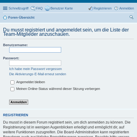
Schnellzugriff
FAQ
Benutzer Karte
Registrieren
Anmelden
Foren-Übersicht
uc
Du musst registriert und angemeldet sein, um die Liste der
he
Team-Mitglieder anzuschauen.
Benutzername:
Passwort:
Ich habe mein Passwort vergessen
Die Aktivierungs-E-Mail erneut senden
Angemeldet bleiben
Meinen Online-Status während dieser Sitzung verbergen
REGISTRIEREN
Du musst in diesem Forum registriert sein, um dich anmelden zu können. Die
Registrierung ist in wenigen Augenblicken erledigt und ermöglicht dir, auf
weitere Funktionen zuzugreifen. Die Board-Administration kann registrierten
Benutzern auch zusätzliche Berechtigungen zuweisen. Beachte bitte unsere