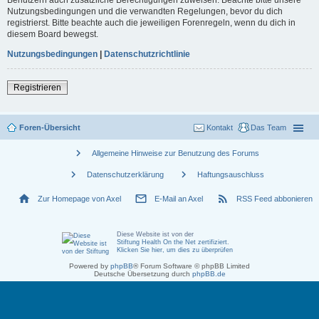
Nutzungsbedingungen und die verwandten Regelungen, bevor du dich
registrierst. Bitte beachte auch die jeweiligen Forenregeln, wenn du dich in
diesem Board bewegst.
Nutzungsbedingungen
|
Datenschutzrichtlinie
Registrieren
Foren-Übersicht
Kontakt
Das Team
chevron_right
Allgemeine Hinweise zur Benutzung des Forums
chevron_right
chevron_right
Datenschutzerklärung
Haftungsauschluss
home
mail_outline
rss_feed
Zur Homepage von Axel
E-Mail an Axel
RSS Feed abbonieren
Diese Website ist von der
Stiftung Health On the Net zertifiziert
.
Klicken Sie hier, um dies zu überprüfen
Powered by
phpBB
® Forum Software © phpBB Limited
Deutsche Übersetzung durch
phpBB.de