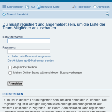
Schnellzugriff
FAQ
Benutzer Karte
Registrieren
Anmelden
Foren-Übersicht
uc
Du musst registriert und angemeldet sein, um die Liste der
he
Team-Mitglieder anzuschauen.
Benutzername:
Passwort:
Ich habe mein Passwort vergessen
Die Aktivierungs-E-Mail erneut senden
Angemeldet bleiben
Meinen Online-Status während dieser Sitzung verbergen
REGISTRIEREN
Du musst in diesem Forum registriert sein, um dich anmelden zu können. Die
Registrierung ist in wenigen Augenblicken erledigt und ermöglicht dir, auf
weitere Funktionen zuzugreifen. Die Board-Administration kann registrierten
Benutzern auch zusätzliche Berechtigungen zuweisen. Beachte bitte unsere