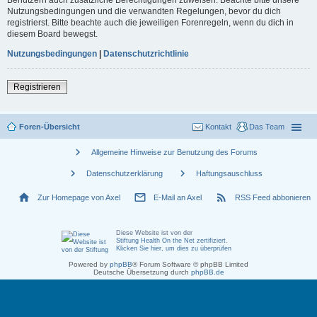
Nutzungsbedingungen und die verwandten Regelungen, bevor du dich
registrierst. Bitte beachte auch die jeweiligen Forenregeln, wenn du dich in
diesem Board bewegst.
Nutzungsbedingungen
|
Datenschutzrichtlinie
Registrieren
Foren-Übersicht
Kontakt
Das Team
chevron_right
Allgemeine Hinweise zur Benutzung des Forums
chevron_right
chevron_right
Datenschutzerklärung
Haftungsauschluss
home
mail_outline
rss_feed
Zur Homepage von Axel
E-Mail an Axel
RSS Feed abbonieren
Diese Website ist von der
Stiftung Health On the Net zertifiziert
.
Klicken Sie hier, um dies zu überprüfen
Powered by
phpBB
® Forum Software © phpBB Limited
Deutsche Übersetzung durch
phpBB.de