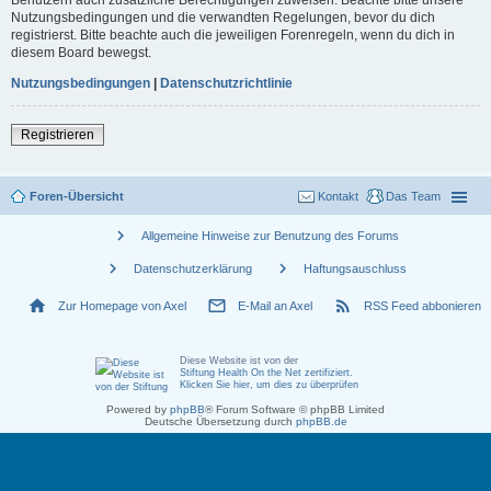
Nutzungsbedingungen und die verwandten Regelungen, bevor du dich
registrierst. Bitte beachte auch die jeweiligen Forenregeln, wenn du dich in
diesem Board bewegst.
Nutzungsbedingungen
|
Datenschutzrichtlinie
Registrieren
Foren-Übersicht
Kontakt
Das Team
chevron_right
Allgemeine Hinweise zur Benutzung des Forums
chevron_right
chevron_right
Datenschutzerklärung
Haftungsauschluss
home
mail_outline
rss_feed
Zur Homepage von Axel
E-Mail an Axel
RSS Feed abbonieren
Diese Website ist von der
Stiftung Health On the Net zertifiziert
.
Klicken Sie hier, um dies zu überprüfen
Powered by
phpBB
® Forum Software © phpBB Limited
Deutsche Übersetzung durch
phpBB.de