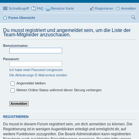
Schnellzugriff
FAQ
Benutzer Karte
Registrieren
Anmelden
Foren-Übersicht
uc
Du musst registriert und angemeldet sein, um die Liste der
he
Team-Mitglieder anzuschauen.
Benutzername:
Passwort:
Ich habe mein Passwort vergessen
Die Aktivierungs-E-Mail erneut senden
Angemeldet bleiben
Meinen Online-Status während dieser Sitzung verbergen
REGISTRIEREN
Du musst in diesem Forum registriert sein, um dich anmelden zu können. Die
Registrierung ist in wenigen Augenblicken erledigt und ermöglicht dir, auf
weitere Funktionen zuzugreifen. Die Board-Administration kann registrierten
Benutzern auch zusätzliche Berechtigungen zuweisen. Beachte bitte unsere