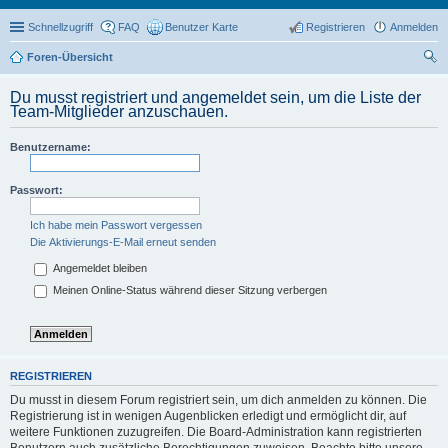
Schnellzugriff
FAQ
Benutzer Karte
Registrieren
Anmelden
Foren-Übersicht
uc
Du musst registriert und angemeldet sein, um die Liste der
he
Team-Mitglieder anzuschauen.
Benutzername:
Passwort:
Ich habe mein Passwort vergessen
Die Aktivierungs-E-Mail erneut senden
Angemeldet bleiben
Meinen Online-Status während dieser Sitzung verbergen
REGISTRIEREN
Du musst in diesem Forum registriert sein, um dich anmelden zu können. Die
Registrierung ist in wenigen Augenblicken erledigt und ermöglicht dir, auf
weitere Funktionen zuzugreifen. Die Board-Administration kann registrierten
Benutzern auch zusätzliche Berechtigungen zuweisen. Beachte bitte unsere