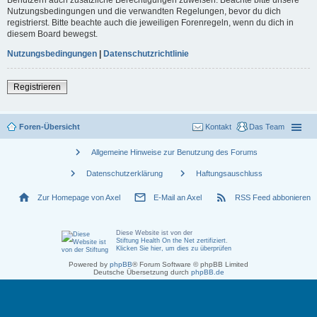
Nutzungsbedingungen und die verwandten Regelungen, bevor du dich
registrierst. Bitte beachte auch die jeweiligen Forenregeln, wenn du dich in
diesem Board bewegst.
Nutzungsbedingungen
|
Datenschutzrichtlinie
Registrieren
Foren-Übersicht
Kontakt
Das Team
chevron_right
Allgemeine Hinweise zur Benutzung des Forums
chevron_right
chevron_right
Datenschutzerklärung
Haftungsauschluss
home
mail_outline
rss_feed
Zur Homepage von Axel
E-Mail an Axel
RSS Feed abbonieren
Diese Website ist von der
Stiftung Health On the Net zertifiziert
.
Klicken Sie hier, um dies zu überprüfen
Powered by
phpBB
® Forum Software © phpBB Limited
Deutsche Übersetzung durch
phpBB.de