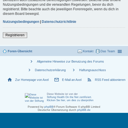
Nutzungsbedingungen und die verwandten Regelungen, bevor du dich
registrierst. Bitte beachte auch die jeweiligen Forenregeln, wenn du dich in
diesem Board bewegst.
Nutzungsbedingungen
|
Datenschutzrichtlinie
Registrieren
Foren-Übersicht
Kontakt
Das Team
chevron_right
Allgemeine Hinweise zur Benutzung des Forums
chevron_right
chevron_right
Datenschutzerklärung
Haftungsauschluss
home
mail_outline
rss_feed
Zur Homepage von Axel
E-Mail an Axel
RSS Feed abbonieren
Diese Website ist von der
Stiftung Health On the Net zertifiziert
.
Klicken Sie hier, um dies zu überprüfen
Powered by
phpBB
® Forum Software © phpBB Limited
Deutsche Übersetzung durch
phpBB.de