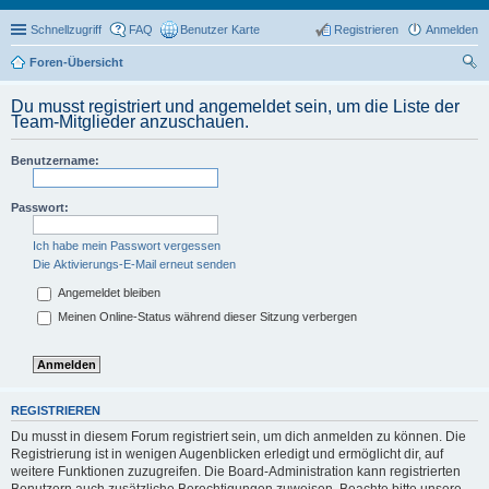
Schnellzugriff
FAQ
Benutzer Karte
Registrieren
Anmelden
Foren-Übersicht
uc
Du musst registriert und angemeldet sein, um die Liste der
he
Team-Mitglieder anzuschauen.
Benutzername:
Passwort:
Ich habe mein Passwort vergessen
Die Aktivierungs-E-Mail erneut senden
Angemeldet bleiben
Meinen Online-Status während dieser Sitzung verbergen
REGISTRIEREN
Du musst in diesem Forum registriert sein, um dich anmelden zu können. Die
Registrierung ist in wenigen Augenblicken erledigt und ermöglicht dir, auf
weitere Funktionen zuzugreifen. Die Board-Administration kann registrierten
Benutzern auch zusätzliche Berechtigungen zuweisen. Beachte bitte unsere