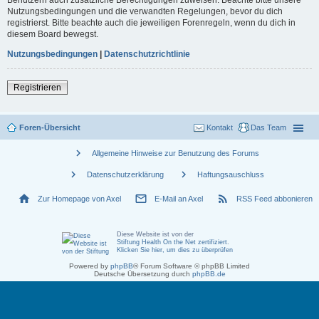
Nutzungsbedingungen und die verwandten Regelungen, bevor du dich
registrierst. Bitte beachte auch die jeweiligen Forenregeln, wenn du dich in
diesem Board bewegst.
Nutzungsbedingungen
|
Datenschutzrichtlinie
Registrieren
Foren-Übersicht
Kontakt
Das Team
chevron_right
Allgemeine Hinweise zur Benutzung des Forums
chevron_right
chevron_right
Datenschutzerklärung
Haftungsauschluss
home
mail_outline
rss_feed
Zur Homepage von Axel
E-Mail an Axel
RSS Feed abbonieren
Diese Website ist von der
Stiftung Health On the Net zertifiziert
.
Klicken Sie hier, um dies zu überprüfen
Powered by
phpBB
® Forum Software © phpBB Limited
Deutsche Übersetzung durch
phpBB.de