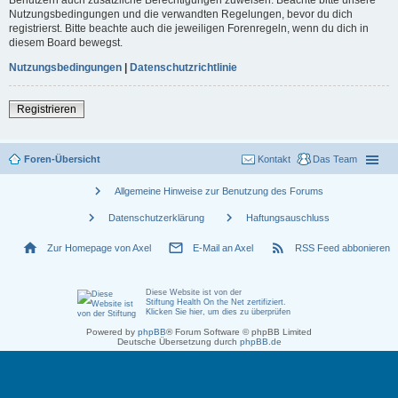
Nutzungsbedingungen und die verwandten Regelungen, bevor du dich
registrierst. Bitte beachte auch die jeweiligen Forenregeln, wenn du dich in
diesem Board bewegst.
Nutzungsbedingungen
|
Datenschutzrichtlinie
Registrieren
Foren-Übersicht
Kontakt
Das Team
chevron_right
Allgemeine Hinweise zur Benutzung des Forums
chevron_right
chevron_right
Datenschutzerklärung
Haftungsauschluss
home
mail_outline
rss_feed
Zur Homepage von Axel
E-Mail an Axel
RSS Feed abbonieren
Diese Website ist von der
Stiftung Health On the Net zertifiziert
.
Klicken Sie hier, um dies zu überprüfen
Powered by
phpBB
® Forum Software © phpBB Limited
Deutsche Übersetzung durch
phpBB.de