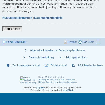
Nutzungsbedingungen und die verwandten Regelungen, bevor du dich
registrierst. Bitte beachte auch die jeweiligen Forenregeln, wenn du dich in
diesem Board bewegst.
Nutzungsbedingungen
|
Datenschutzrichtlinie
Registrieren
Foren-Übersicht
Kontakt
Das Team
chevron_right
Allgemeine Hinweise zur Benutzung des Forums
chevron_right
chevron_right
Datenschutzerklärung
Haftungsauschluss
home
mail_outline
rss_feed
Zur Homepage von Axel
E-Mail an Axel
RSS Feed abbonieren
Diese Website ist von der
Stiftung Health On the Net zertifiziert
.
Klicken Sie hier, um dies zu überprüfen
Powered by
phpBB
® Forum Software © phpBB Limited
Deutsche Übersetzung durch
phpBB.de