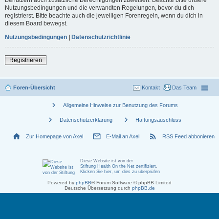
Nutzungsbedingungen und die verwandten Regelungen, bevor du dich
registrierst. Bitte beachte auch die jeweiligen Forenregeln, wenn du dich in
diesem Board bewegst.
Nutzungsbedingungen
|
Datenschutzrichtlinie
Registrieren
Foren-Übersicht
Kontakt
Das Team
chevron_right
Allgemeine Hinweise zur Benutzung des Forums
chevron_right
chevron_right
Datenschutzerklärung
Haftungsauschluss
home
mail_outline
rss_feed
Zur Homepage von Axel
E-Mail an Axel
RSS Feed abbonieren
Diese Website ist von der
Stiftung Health On the Net zertifiziert
.
Klicken Sie hier, um dies zu überprüfen
Powered by
phpBB
® Forum Software © phpBB Limited
Deutsche Übersetzung durch
phpBB.de