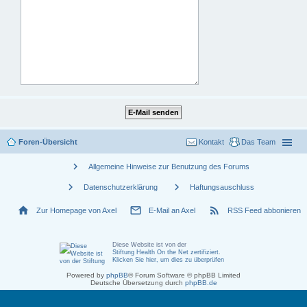
Foren-Übersicht
Kontakt
Das Team
chevron_right
Allgemeine Hinweise zur Benutzung des Forums
chevron_right
chevron_right
Datenschutzerklärung
Haftungsauschluss
home
mail_outline
rss_feed
Zur Homepage von Axel
E-Mail an Axel
RSS Feed abbonieren
Diese Website ist von der
Stiftung Health On the Net zertifiziert
.
Klicken Sie hier, um dies zu überprüfen
Powered by
phpBB
® Forum Software © phpBB Limited
Deutsche Übersetzung durch
phpBB.de