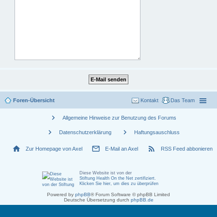
Foren-Übersicht
Kontakt
Das Team
chevron_right
Allgemeine Hinweise zur Benutzung des Forums
chevron_right
chevron_right
Datenschutzerklärung
Haftungsauschluss
home
mail_outline
rss_feed
Zur Homepage von Axel
E-Mail an Axel
RSS Feed abbonieren
Diese Website ist von der
Stiftung Health On the Net zertifiziert
.
Klicken Sie hier, um dies zu überprüfen
Powered by
phpBB
® Forum Software © phpBB Limited
Deutsche Übersetzung durch
phpBB.de