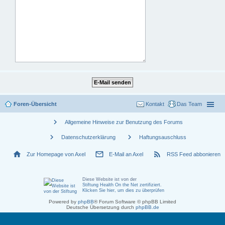
Foren-Übersicht
Kontakt
Das Team
chevron_right
Allgemeine Hinweise zur Benutzung des Forums
chevron_right
chevron_right
Datenschutzerklärung
Haftungsauschluss
home
mail_outline
rss_feed
Zur Homepage von Axel
E-Mail an Axel
RSS Feed abbonieren
Diese Website ist von der
Stiftung Health On the Net zertifiziert
.
Klicken Sie hier, um dies zu überprüfen
Powered by
phpBB
® Forum Software © phpBB Limited
Deutsche Übersetzung durch
phpBB.de