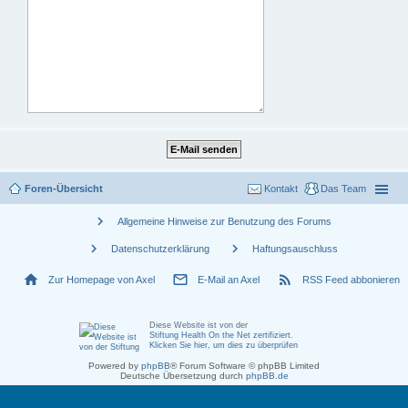
Foren-Übersicht
Kontakt
Das Team
chevron_right
Allgemeine Hinweise zur Benutzung des Forums
chevron_right
chevron_right
Datenschutzerklärung
Haftungsauschluss
home
mail_outline
rss_feed
Zur Homepage von Axel
E-Mail an Axel
RSS Feed abbonieren
Diese Website ist von der
Stiftung Health On the Net zertifiziert
.
Klicken Sie hier, um dies zu überprüfen
Powered by
phpBB
® Forum Software © phpBB Limited
Deutsche Übersetzung durch
phpBB.de