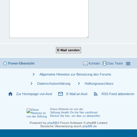
Foren-Übersicht
Kontakt
Das Team
chevron_right
Allgemeine Hinweise zur Benutzung des Forums
chevron_right
chevron_right
Datenschutzerklärung
Haftungsauschluss
home
mail_outline
rss_feed
Zur Homepage von Axel
E-Mail an Axel
RSS Feed abbonieren
Diese Website ist von der
Stiftung Health On the Net zertifiziert
.
Klicken Sie hier, um dies zu überprüfen
Powered by
phpBB
® Forum Software © phpBB Limited
Deutsche Übersetzung durch
phpBB.de