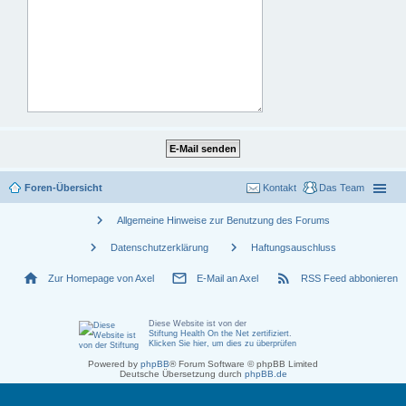
Foren-Übersicht
Kontakt
Das Team
chevron_right
Allgemeine Hinweise zur Benutzung des Forums
chevron_right
chevron_right
Datenschutzerklärung
Haftungsauschluss
home
mail_outline
rss_feed
Zur Homepage von Axel
E-Mail an Axel
RSS Feed abbonieren
Diese Website ist von der
Stiftung Health On the Net zertifiziert
.
Klicken Sie hier, um dies zu überprüfen
Powered by
phpBB
® Forum Software © phpBB Limited
Deutsche Übersetzung durch
phpBB.de