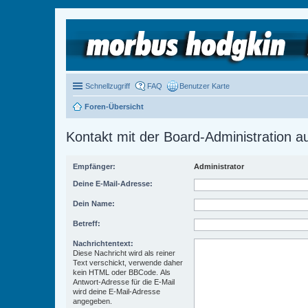
Schnellzugriff
FAQ
Benutzer Karte
Foren-Übersicht
Kontakt mit der Board-Administration 
Empfänger:
Administrator
Deine E-Mail-Adresse:
Dein Name:
Betreff:
Nachrichtentext:
Diese Nachricht wird als reiner
Text verschickt, verwende daher
kein HTML oder BBCode. Als
Antwort-Adresse für die E-Mail
wird deine E-Mail-Adresse
angegeben.