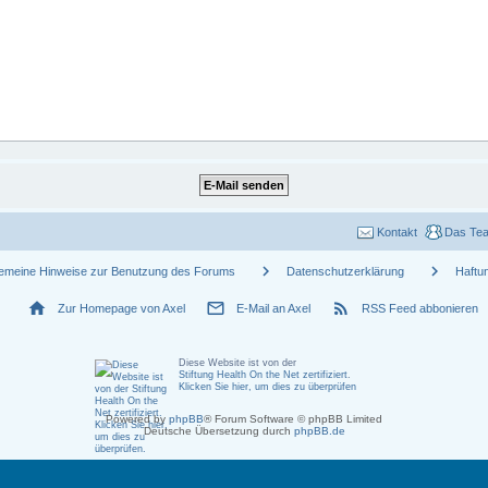
Kontakt
Das Te
chevron_right
chevron_right
gemeine Hinweise zur Benutzung des Forums
Datenschutzerklärung
Haftu
home
mail_outline
rss_feed
Zur Homepage von Axel
E-Mail an Axel
RSS Feed abbonieren
Diese Website ist von der
Stiftung Health On the Net zertifiziert
.
Klicken Sie hier, um dies zu überprüfen
Powered by
phpBB
® Forum Software © phpBB Limited
Deutsche Übersetzung durch
phpBB.de