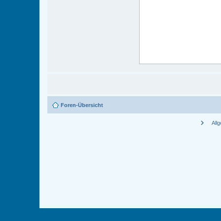
Foren-Übersicht
chevron_right
All