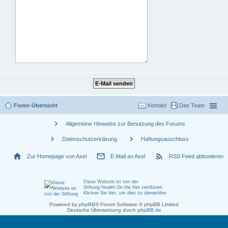
Foren-Übersicht
Kontakt
Das Team
chevron_right
Allgemeine Hinweise zur Benutzung des Forums
chevron_right
chevron_right
Datenschutzerklärung
Haftungsauschluss
home
mail_outline
rss_feed
Zur Homepage von Axel
E-Mail an Axel
RSS Feed abbonieren
Diese Website ist von der
Stiftung Health On the Net zertifiziert
.
Klicken Sie hier, um dies zu überprüfen
Powered by
phpBB
® Forum Software © phpBB Limited
Deutsche Übersetzung durch
phpBB.de