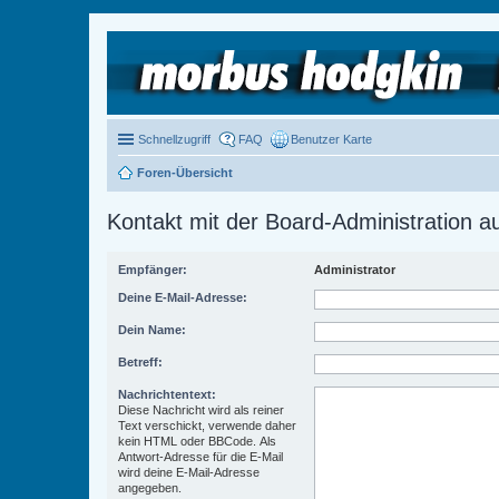
Schnellzugriff
FAQ
Benutzer Karte
Foren-Übersicht
Kontakt mit der Board-Administration 
Empfänger:
Administrator
Deine E-Mail-Adresse:
Dein Name:
Betreff:
Nachrichtentext:
Diese Nachricht wird als reiner
Text verschickt, verwende daher
kein HTML oder BBCode. Als
Antwort-Adresse für die E-Mail
wird deine E-Mail-Adresse
angegeben.