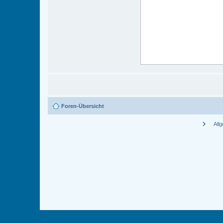
Foren-Übersicht
chevron_right
All