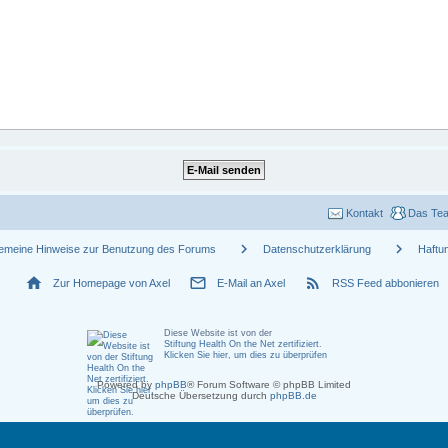
Kontakt
Das Te
chevron_right
chevron_right
gemeine Hinweise zur Benutzung des Forums
Datenschutzerklärung
Haftu
home
mail_outline
rss_feed
Zur Homepage von Axel
E-Mail an Axel
RSS Feed abbonieren
Diese Website ist von der
Stiftung Health On the Net zertifiziert
.
Klicken Sie hier, um dies zu überprüfen
Powered by
phpBB
® Forum Software © phpBB Limited
Deutsche Übersetzung durch
phpBB.de