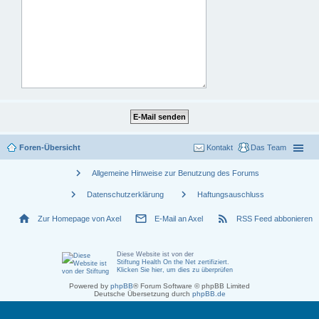
Foren-Übersicht
Kontakt
Das Team
chevron_right
Allgemeine Hinweise zur Benutzung des Forums
chevron_right
chevron_right
Datenschutzerklärung
Haftungsauschluss
home
mail_outline
rss_feed
Zur Homepage von Axel
E-Mail an Axel
RSS Feed abbonieren
Diese Website ist von der
Stiftung Health On the Net zertifiziert
.
Klicken Sie hier, um dies zu überprüfen
Powered by
phpBB
® Forum Software © phpBB Limited
Deutsche Übersetzung durch
phpBB.de