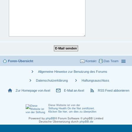
Foren-Übersicht
Kontakt
Das Team
chevron_right
Allgemeine Hinweise zur Benutzung des Forums
chevron_right
chevron_right
Datenschutzerklärung
Haftungsauschluss
home
mail_outline
rss_feed
Zur Homepage von Axel
E-Mail an Axel
RSS Feed abbonieren
Diese Website ist von der
Stiftung Health On the Net zertifiziert
.
Klicken Sie hier, um dies zu überprüfen
Powered by
phpBB
® Forum Software © phpBB Limited
Deutsche Übersetzung durch
phpBB.de