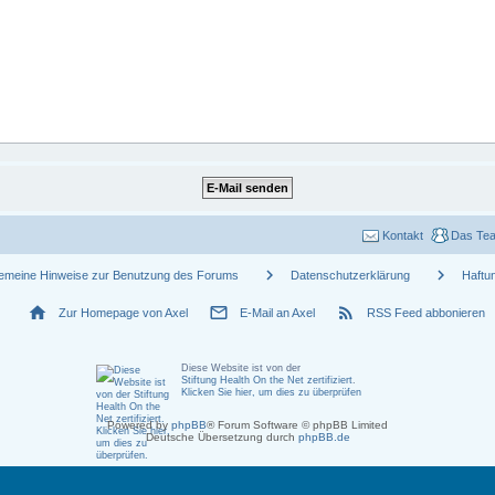
Kontakt
Das Te
chevron_right
chevron_right
gemeine Hinweise zur Benutzung des Forums
Datenschutzerklärung
Haftu
home
mail_outline
rss_feed
Zur Homepage von Axel
E-Mail an Axel
RSS Feed abbonieren
Diese Website ist von der
Stiftung Health On the Net zertifiziert
.
Klicken Sie hier, um dies zu überprüfen
Powered by
phpBB
® Forum Software © phpBB Limited
Deutsche Übersetzung durch
phpBB.de