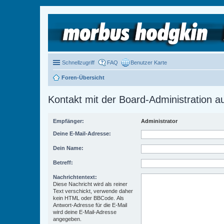
Schnellzugriff
FAQ
Benutzer Karte
Foren-Übersicht
Kontakt mit der Board-Administration 
Empfänger:
Administrator
Deine E-Mail-Adresse:
Dein Name:
Betreff:
Nachrichtentext:
Diese Nachricht wird als reiner
Text verschickt, verwende daher
kein HTML oder BBCode. Als
Antwort-Adresse für die E-Mail
wird deine E-Mail-Adresse
angegeben.