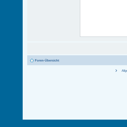
Foren-Übersicht
chevron_right
All