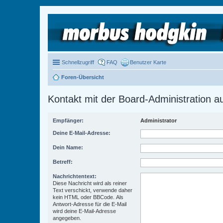
Schnellzugriff
FAQ
Benutzer Karte
Foren-Übersicht
Kontakt mit der Board-Administration 
Empfänger:
Administrator
Deine E-Mail-Adresse:
Dein Name:
Betreff:
Nachrichtentext:
Diese Nachricht wird als reiner
Text verschickt, verwende daher
kein HTML oder BBCode. Als
Antwort-Adresse für die E-Mail
wird deine E-Mail-Adresse
angegeben.