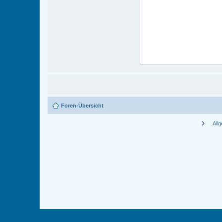
Foren-Übersicht
chevron_right
All