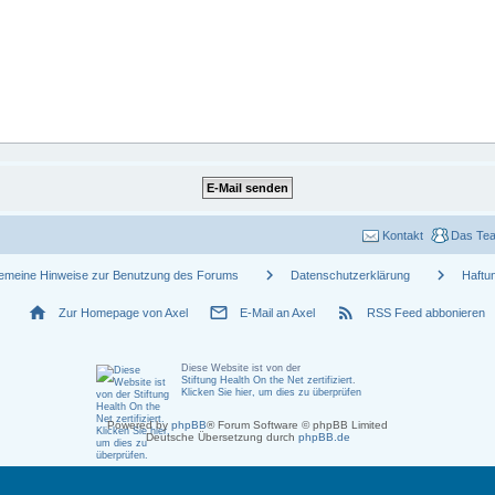
Kontakt
Das Te
chevron_right
chevron_right
gemeine Hinweise zur Benutzung des Forums
Datenschutzerklärung
Haftu
home
mail_outline
rss_feed
Zur Homepage von Axel
E-Mail an Axel
RSS Feed abbonieren
Diese Website ist von der
Stiftung Health On the Net zertifiziert
.
Klicken Sie hier, um dies zu überprüfen
Powered by
phpBB
® Forum Software © phpBB Limited
Deutsche Übersetzung durch
phpBB.de