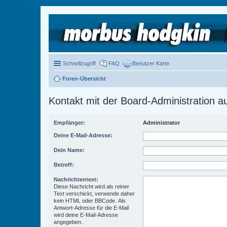
Schnellzugriff
FAQ
Benutzer Karte
Foren-Übersicht
Kontakt mit der Board-Administration 
Empfänger:
Administrator
Deine E-Mail-Adresse:
Dein Name:
Betreff:
Nachrichtentext:
Diese Nachricht wird als reiner
Text verschickt, verwende daher
kein HTML oder BBCode. Als
Antwort-Adresse für die E-Mail
wird deine E-Mail-Adresse
angegeben.