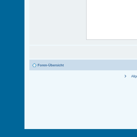
Foren-Übersicht
chevron_right
All