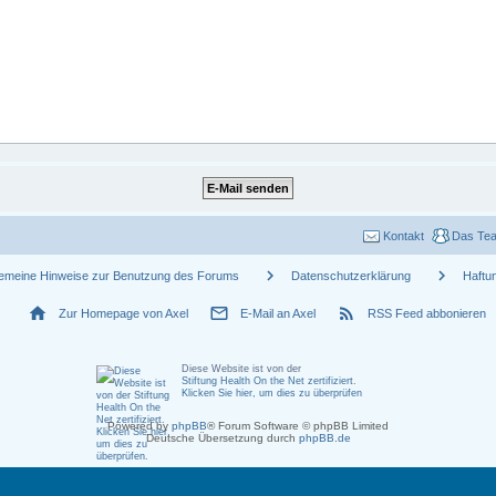
Kontakt
Das Te
chevron_right
chevron_right
gemeine Hinweise zur Benutzung des Forums
Datenschutzerklärung
Haftu
home
mail_outline
rss_feed
Zur Homepage von Axel
E-Mail an Axel
RSS Feed abbonieren
Diese Website ist von der
Stiftung Health On the Net zertifiziert
.
Klicken Sie hier, um dies zu überprüfen
Powered by
phpBB
® Forum Software © phpBB Limited
Deutsche Übersetzung durch
phpBB.de