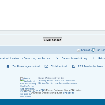
Kontakt
Das Te
chevron_right
chevron_right
gemeine Hinweise zur Benutzung des Forums
Datenschutzerklärung
Haftu
home
mail_outline
rss_feed
Zur Homepage von Axel
E-Mail an Axel
RSS Feed abbonieren
Diese Website ist von der
Stiftung Health On the Net zertifiziert
.
Klicken Sie hier, um dies zu überprüfen
Powered by
phpBB
® Forum Software © phpBB Limited
Deutsche Übersetzung durch
phpBB.de