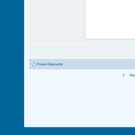
Foren-Übersicht
chevron_right
All