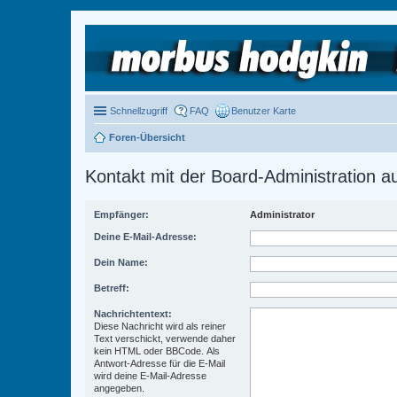
Schnellzugriff
FAQ
Benutzer Karte
Foren-Übersicht
Kontakt mit der Board-Administration 
Empfänger:
Administrator
Deine E-Mail-Adresse:
Dein Name:
Betreff:
Nachrichtentext:
Diese Nachricht wird als reiner
Text verschickt, verwende daher
kein HTML oder BBCode. Als
Antwort-Adresse für die E-Mail
wird deine E-Mail-Adresse
angegeben.