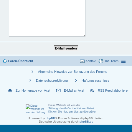
Foren-Übersicht
Kontakt
Das Team
chevron_right
Allgemeine Hinweise zur Benutzung des Forums
chevron_right
chevron_right
Datenschutzerklärung
Haftungsauschluss
home
mail_outline
rss_feed
Zur Homepage von Axel
E-Mail an Axel
RSS Feed abbonieren
Diese Website ist von der
Stiftung Health On the Net zertifiziert
.
Klicken Sie hier, um dies zu überprüfen
Powered by
phpBB
® Forum Software © phpBB Limited
Deutsche Übersetzung durch
phpBB.de