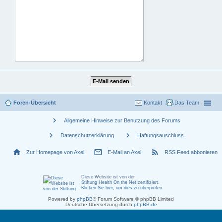
Foren-Übersicht
Kontakt
Das Team
chevron_right
Allgemeine Hinweise zur Benutzung des Forums
chevron_right
chevron_right
Datenschutzerklärung
Haftungsauschluss
home
mail_outline
rss_feed
Zur Homepage von Axel
E-Mail an Axel
RSS Feed abbonieren
Diese Website ist von der
Stiftung Health On the Net zertifiziert
.
Klicken Sie hier, um dies zu überprüfen
Powered by
phpBB
® Forum Software © phpBB Limited
Deutsche Übersetzung durch
phpBB.de