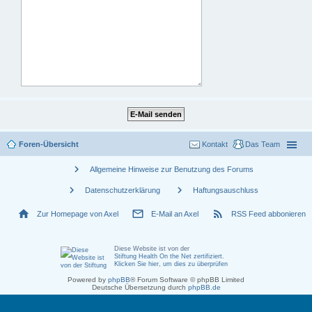
Foren-Übersicht
Kontakt
Das Team
chevron_right
Allgemeine Hinweise zur Benutzung des Forums
chevron_right
chevron_right
Datenschutzerklärung
Haftungsauschluss
home
mail_outline
rss_feed
Zur Homepage von Axel
E-Mail an Axel
RSS Feed abbonieren
Diese Website ist von der
Stiftung Health On the Net zertifiziert
.
Klicken Sie hier, um dies zu überprüfen
Powered by
phpBB
® Forum Software © phpBB Limited
Deutsche Übersetzung durch
phpBB.de