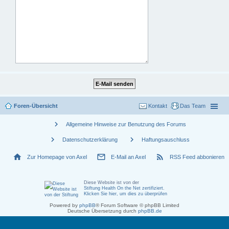
Foren-Übersicht
Kontakt
Das Team
chevron_right
Allgemeine Hinweise zur Benutzung des Forums
chevron_right
chevron_right
Datenschutzerklärung
Haftungsauschluss
home
mail_outline
rss_feed
Zur Homepage von Axel
E-Mail an Axel
RSS Feed abbonieren
Diese Website ist von der
Stiftung Health On the Net zertifiziert
.
Klicken Sie hier, um dies zu überprüfen
Powered by
phpBB
® Forum Software © phpBB Limited
Deutsche Übersetzung durch
phpBB.de