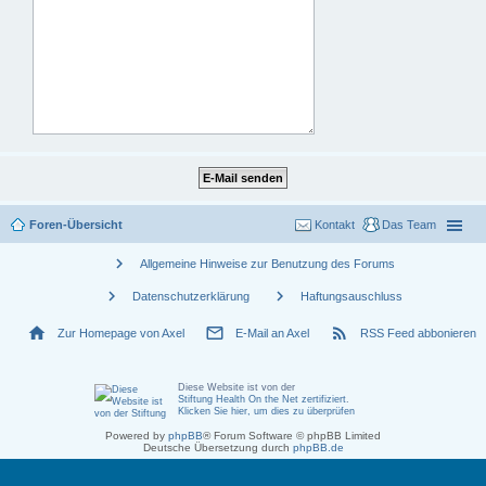
Foren-Übersicht
Kontakt
Das Team
chevron_right
Allgemeine Hinweise zur Benutzung des Forums
chevron_right
chevron_right
Datenschutzerklärung
Haftungsauschluss
home
mail_outline
rss_feed
Zur Homepage von Axel
E-Mail an Axel
RSS Feed abbonieren
Diese Website ist von der
Stiftung Health On the Net zertifiziert
.
Klicken Sie hier, um dies zu überprüfen
Powered by
phpBB
® Forum Software © phpBB Limited
Deutsche Übersetzung durch
phpBB.de