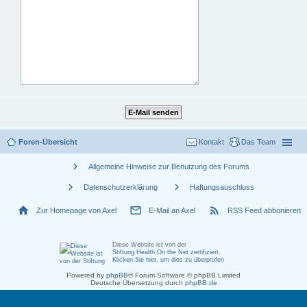
Foren-Übersicht
Kontakt
Das Team
chevron_right
Allgemeine Hinweise zur Benutzung des Forums
chevron_right
chevron_right
Datenschutzerklärung
Haftungsauschluss
home
mail_outline
rss_feed
Zur Homepage von Axel
E-Mail an Axel
RSS Feed abbonieren
Diese Website ist von der
Stiftung Health On the Net zertifiziert
.
Klicken Sie hier, um dies zu überprüfen
Powered by
phpBB
® Forum Software © phpBB Limited
Deutsche Übersetzung durch
phpBB.de