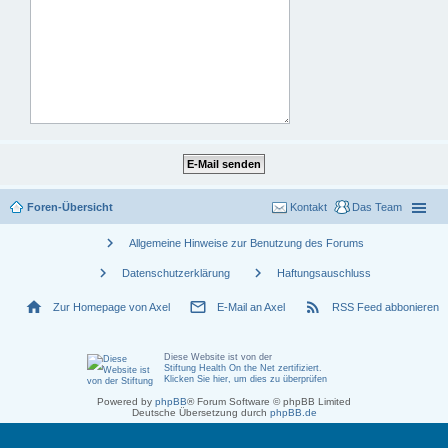
Foren-Übersicht
Kontakt
Das Team
chevron_right
Allgemeine Hinweise zur Benutzung des Forums
chevron_right
chevron_right
Datenschutzerklärung
Haftungsauschluss
home
mail_outline
rss_feed
Zur Homepage von Axel
E-Mail an Axel
RSS Feed abbonieren
Diese Website ist von der
Stiftung Health On the Net zertifiziert
.
Klicken Sie hier, um dies zu überprüfen
Powered by
phpBB
® Forum Software © phpBB Limited
Deutsche Übersetzung durch
phpBB.de