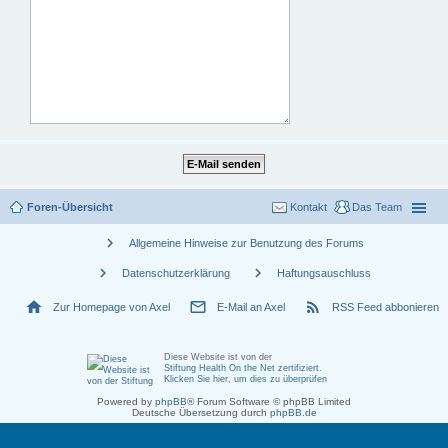
Foren-Übersicht
Kontakt
Das Team
chevron_right
Allgemeine Hinweise zur Benutzung des Forums
chevron_right
chevron_right
Datenschutzerklärung
Haftungsauschluss
home
mail_outline
rss_feed
Zur Homepage von Axel
E-Mail an Axel
RSS Feed abbonieren
Diese Website ist von der
Stiftung Health On the Net zertifiziert
.
Klicken Sie hier, um dies zu überprüfen
Powered by
phpBB
® Forum Software © phpBB Limited
Deutsche Übersetzung durch
phpBB.de