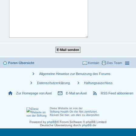
Foren-Übersicht
Kontakt
Das Team
chevron_right
Allgemeine Hinweise zur Benutzung des Forums
chevron_right
chevron_right
Datenschutzerklärung
Haftungsauschluss
home
mail_outline
rss_feed
Zur Homepage von Axel
E-Mail an Axel
RSS Feed abbonieren
Diese Website ist von der
Stiftung Health On the Net zertifiziert
.
Klicken Sie hier, um dies zu überprüfen
Powered by
phpBB
® Forum Software © phpBB Limited
Deutsche Übersetzung durch
phpBB.de