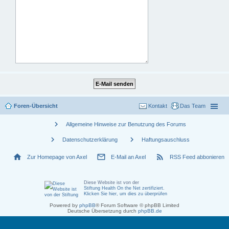
Foren-Übersicht
Kontakt
Das Team
chevron_right
Allgemeine Hinweise zur Benutzung des Forums
chevron_right
chevron_right
Datenschutzerklärung
Haftungsauschluss
home
mail_outline
rss_feed
Zur Homepage von Axel
E-Mail an Axel
RSS Feed abbonieren
Diese Website ist von der
Stiftung Health On the Net zertifiziert
.
Klicken Sie hier, um dies zu überprüfen
Powered by
phpBB
® Forum Software © phpBB Limited
Deutsche Übersetzung durch
phpBB.de