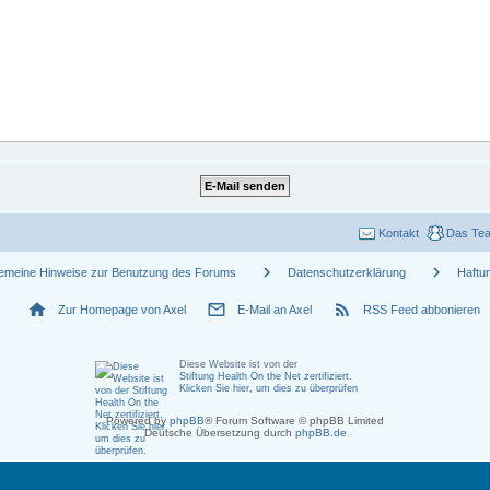
Kontakt
Das Te
chevron_right
chevron_right
gemeine Hinweise zur Benutzung des Forums
Datenschutzerklärung
Haftu
home
mail_outline
rss_feed
Zur Homepage von Axel
E-Mail an Axel
RSS Feed abbonieren
Diese Website ist von der
Stiftung Health On the Net zertifiziert
.
Klicken Sie hier, um dies zu überprüfen
Powered by
phpBB
® Forum Software © phpBB Limited
Deutsche Übersetzung durch
phpBB.de