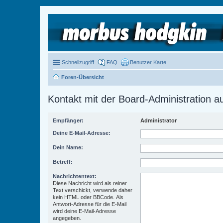
Schnellzugriff
FAQ
Benutzer Karte
Foren-Übersicht
Kontakt mit der Board-Administration 
Empfänger:
Administrator
Deine E-Mail-Adresse:
Dein Name:
Betreff:
Nachrichtentext:
Diese Nachricht wird als reiner
Text verschickt, verwende daher
kein HTML oder BBCode. Als
Antwort-Adresse für die E-Mail
wird deine E-Mail-Adresse
angegeben.