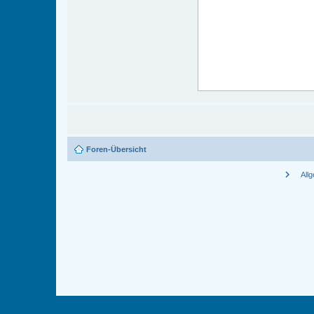
Foren-Übersicht
chevron_right
All