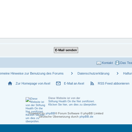
Kontakt
Das Te
chevron_right
chevron_right
gemeine Hinweise zur Benutzung des Forums
Datenschutzerklärung
Haftu
home
mail_outline
rss_feed
Zur Homepage von Axel
E-Mail an Axel
RSS Feed abbonieren
Diese Website ist von der
Stiftung Health On the Net zertifiziert
.
Klicken Sie hier, um dies zu überprüfen
Powered by
phpBB
® Forum Software © phpBB Limited
Deutsche Übersetzung durch
phpBB.de