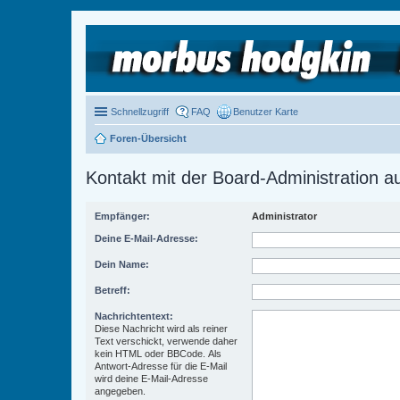
Schnellzugriff
FAQ
Benutzer Karte
Foren-Übersicht
Kontakt mit der Board-Administration 
Empfänger:
Administrator
Deine E-Mail-Adresse:
Dein Name:
Betreff:
Nachrichtentext:
Diese Nachricht wird als reiner
Text verschickt, verwende daher
kein HTML oder BBCode. Als
Antwort-Adresse für die E-Mail
wird deine E-Mail-Adresse
angegeben.