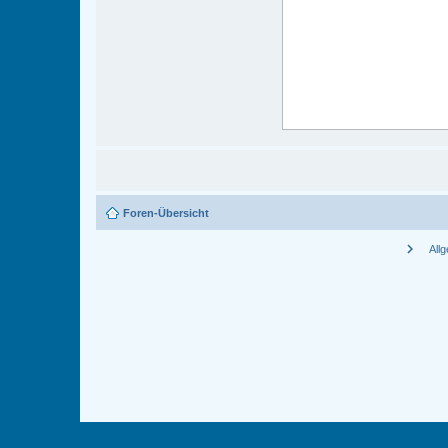
Foren-Übersicht
chevron_right
All