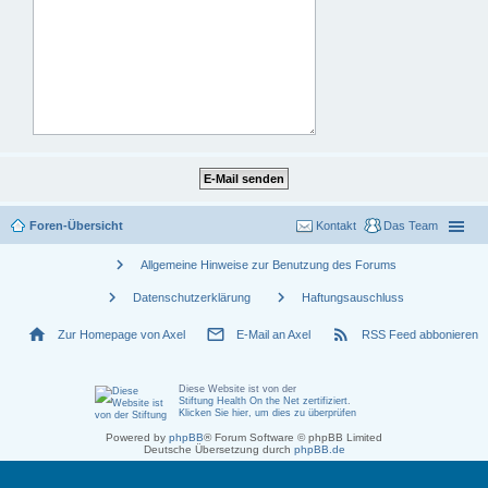
Foren-Übersicht
Kontakt
Das Team
chevron_right
Allgemeine Hinweise zur Benutzung des Forums
chevron_right
chevron_right
Datenschutzerklärung
Haftungsauschluss
home
mail_outline
rss_feed
Zur Homepage von Axel
E-Mail an Axel
RSS Feed abbonieren
Diese Website ist von der
Stiftung Health On the Net zertifiziert
.
Klicken Sie hier, um dies zu überprüfen
Powered by
phpBB
® Forum Software © phpBB Limited
Deutsche Übersetzung durch
phpBB.de