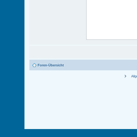
Foren-Übersicht
chevron_right
All