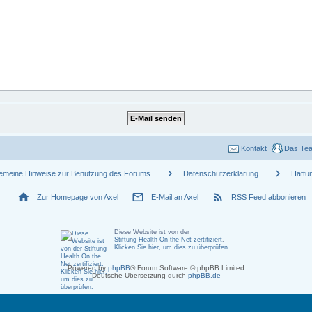
Kontakt
Das Te
chevron_right
chevron_right
gemeine Hinweise zur Benutzung des Forums
Datenschutzerklärung
Haftu
home
mail_outline
rss_feed
Zur Homepage von Axel
E-Mail an Axel
RSS Feed abbonieren
Diese Website ist von der
Stiftung Health On the Net zertifiziert
.
Klicken Sie hier, um dies zu überprüfen
Powered by
phpBB
® Forum Software © phpBB Limited
Deutsche Übersetzung durch
phpBB.de