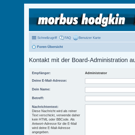
Schnellzugriff
FAQ
Benutzer Karte
Foren-Übersicht
Kontakt mit der Board-Administration 
Empfänger:
Administrator
Deine E-Mail-Adresse:
Dein Name:
Betreff:
Nachrichtentext:
Diese Nachricht wird als reiner
Text verschickt, verwende daher
kein HTML oder BBCode. Als
Antwort-Adresse für die E-Mail
wird deine E-Mail-Adresse
angegeben.