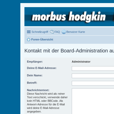
Schnellzugriff
FAQ
Benutzer Karte
Foren-Übersicht
Kontakt mit der Board-Administration 
Empfänger:
Administrator
Deine E-Mail-Adresse:
Dein Name:
Betreff:
Nachrichtentext:
Diese Nachricht wird als reiner
Text verschickt, verwende daher
kein HTML oder BBCode. Als
Antwort-Adresse für die E-Mail
wird deine E-Mail-Adresse
angegeben.