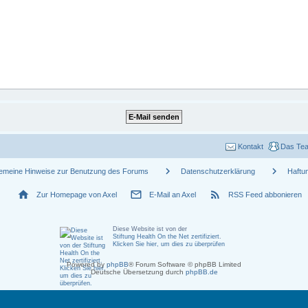
Kontakt
Das Te
chevron_right
chevron_right
gemeine Hinweise zur Benutzung des Forums
Datenschutzerklärung
Haftu
home
mail_outline
rss_feed
Zur Homepage von Axel
E-Mail an Axel
RSS Feed abbonieren
Diese Website ist von der
Stiftung Health On the Net zertifiziert
.
Klicken Sie hier, um dies zu überprüfen
Powered by
phpBB
® Forum Software © phpBB Limited
Deutsche Übersetzung durch
phpBB.de