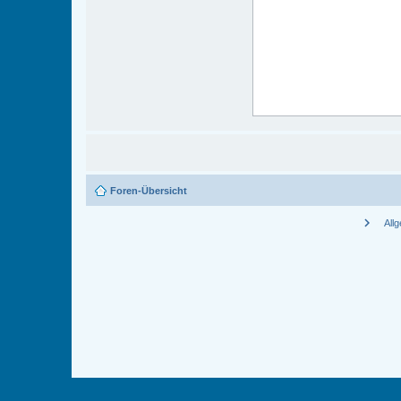
Foren-Übersicht
chevron_right
All