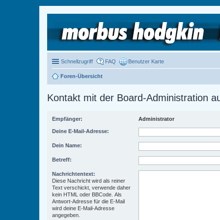
Schnellzugriff
FAQ
Benutzer Karte
Foren-Übersicht
Kontakt mit der Board-Administration 
Empfänger:
Administrator
Deine E-Mail-Adresse:
Dein Name:
Betreff:
Nachrichtentext:
Diese Nachricht wird als reiner
Text verschickt, verwende daher
kein HTML oder BBCode. Als
Antwort-Adresse für die E-Mail
wird deine E-Mail-Adresse
angegeben.