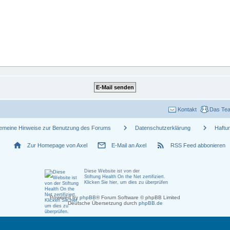
Kontakt
Das Te
chevron_right
chevron_right
gemeine Hinweise zur Benutzung des Forums
Datenschutzerklärung
Haftu
home
mail_outline
rss_feed
Zur Homepage von Axel
E-Mail an Axel
RSS Feed abbonieren
Diese Website ist von der
Stiftung Health On the Net zertifiziert
.
Klicken Sie hier, um dies zu überprüfen
Powered by
phpBB
® Forum Software © phpBB Limited
Deutsche Übersetzung durch
phpBB.de