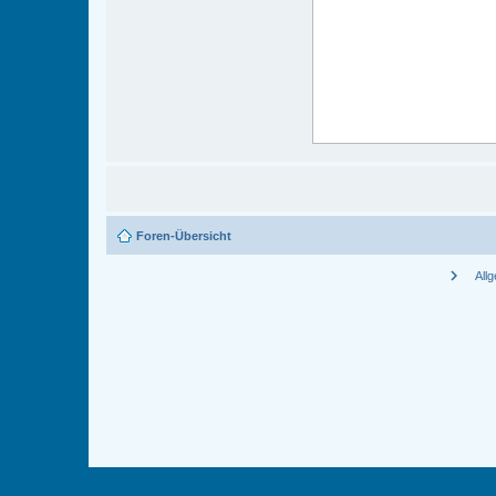
Foren-Übersicht
chevron_right
All