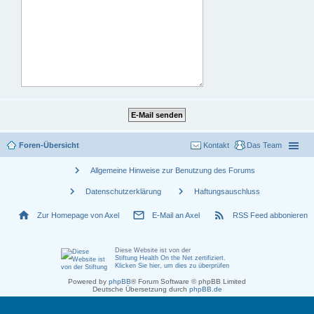
Foren-Übersicht
Kontakt
Das Team
chevron_right
Allgemeine Hinweise zur Benutzung des Forums
chevron_right
chevron_right
Datenschutzerklärung
Haftungsauschluss
home
mail_outline
rss_feed
Zur Homepage von Axel
E-Mail an Axel
RSS Feed abbonieren
Diese Website ist von der
Stiftung Health On the Net zertifiziert
.
Klicken Sie hier, um dies zu überprüfen
Powered by
phpBB
® Forum Software © phpBB Limited
Deutsche Übersetzung durch
phpBB.de