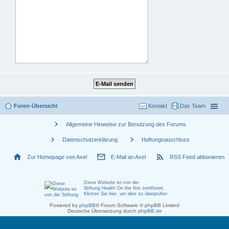
Foren-Übersicht
Kontakt
Das Team
chevron_right
Allgemeine Hinweise zur Benutzung des Forums
chevron_right
chevron_right
Datenschutzerklärung
Haftungsauschluss
home
mail_outline
rss_feed
Zur Homepage von Axel
E-Mail an Axel
RSS Feed abbonieren
Diese Website ist von der
Stiftung Health On the Net zertifiziert
.
Klicken Sie hier, um dies zu überprüfen
Powered by
phpBB
® Forum Software © phpBB Limited
Deutsche Übersetzung durch
phpBB.de