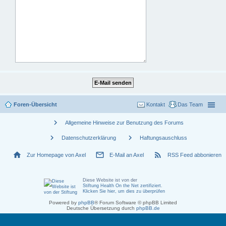
Foren-Übersicht
Kontakt
Das Team
chevron_right
Allgemeine Hinweise zur Benutzung des Forums
chevron_right
chevron_right
Datenschutzerklärung
Haftungsauschluss
home
mail_outline
rss_feed
Zur Homepage von Axel
E-Mail an Axel
RSS Feed abbonieren
Diese Website ist von der
Stiftung Health On the Net zertifiziert
.
Klicken Sie hier, um dies zu überprüfen
Powered by
phpBB
® Forum Software © phpBB Limited
Deutsche Übersetzung durch
phpBB.de