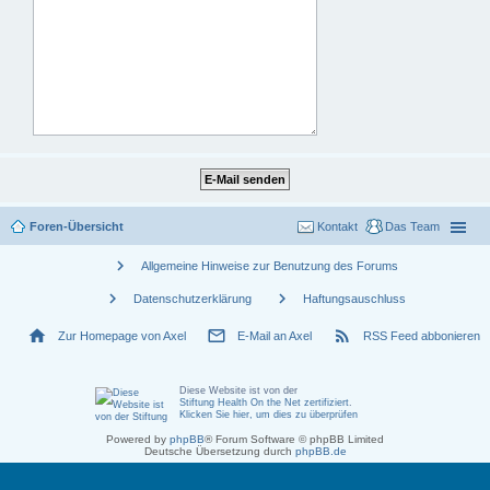
Foren-Übersicht
Kontakt
Das Team
chevron_right
Allgemeine Hinweise zur Benutzung des Forums
chevron_right
chevron_right
Datenschutzerklärung
Haftungsauschluss
home
mail_outline
rss_feed
Zur Homepage von Axel
E-Mail an Axel
RSS Feed abbonieren
Diese Website ist von der
Stiftung Health On the Net zertifiziert
.
Klicken Sie hier, um dies zu überprüfen
Powered by
phpBB
® Forum Software © phpBB Limited
Deutsche Übersetzung durch
phpBB.de