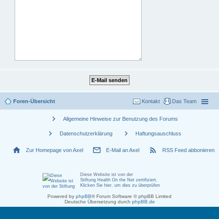
Foren-Übersicht
Kontakt
Das Team
chevron_right
Allgemeine Hinweise zur Benutzung des Forums
chevron_right
chevron_right
Datenschutzerklärung
Haftungsauschluss
home
mail_outline
rss_feed
Zur Homepage von Axel
E-Mail an Axel
RSS Feed abbonieren
Diese Website ist von der
Stiftung Health On the Net zertifiziert
.
Klicken Sie hier, um dies zu überprüfen
Powered by
phpBB
® Forum Software © phpBB Limited
Deutsche Übersetzung durch
phpBB.de