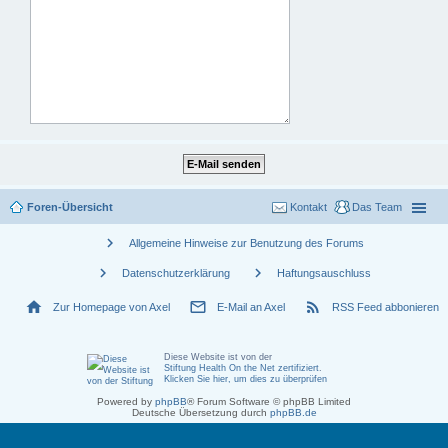
Foren-Übersicht
Kontakt
Das Team
chevron_right
Allgemeine Hinweise zur Benutzung des Forums
chevron_right
chevron_right
Datenschutzerklärung
Haftungsauschluss
home
mail_outline
rss_feed
Zur Homepage von Axel
E-Mail an Axel
RSS Feed abbonieren
Diese Website ist von der
Stiftung Health On the Net zertifiziert
.
Klicken Sie hier, um dies zu überprüfen
Powered by
phpBB
® Forum Software © phpBB Limited
Deutsche Übersetzung durch
phpBB.de