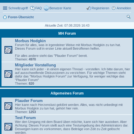
Schnellzugriff
FAQ
Benutzer Karte
Registrieren
Anmelden
Foren-Übersicht
uc
Aktuelle Zeit: 07.08.2026 16:43
he
MH Forum
Morbus Hodgkin
Forum für alles, was in irgendeiner Weise mit Morbus Hodgkin zu tun hat.
Dieses Forum soll in erster Linie aktuell Betroffenen helfen.
Für alles andere steht das "Plauder Forum" bereit.
Themen:
4970
Mitglieder Vorstellung
Hier kann sich jeder - in einem eigenen Thread - vorstellen. Ich bitte darum, hier
auf ausschweifende Diskussionen zu verzichten. Für wichtige Themen steht
dafür das "Morbus Hodgkin Forum" zur Verfügung, für weniger wichtige das
"Plauder Forum"
Themen:
820
Allgemeines Forum
Plauder Forum
Hier kann nach Herzenslust geklönt werden. Alles, was nicht unbedingt mit
Morbus Hodgkin zu tun hat, gehört hier rein.
Themen:
1253
Test Forum
Wer den Umgang mit dem Board üben möchte, kann sich hier austoben. Aber
Achtung: Dieses Forum stellt auch eine Testumgebung des Administrators dar.
Deswegen kann es vorkommen, dass Beiträge von Zeit zu Zeit gelöscht
werden.