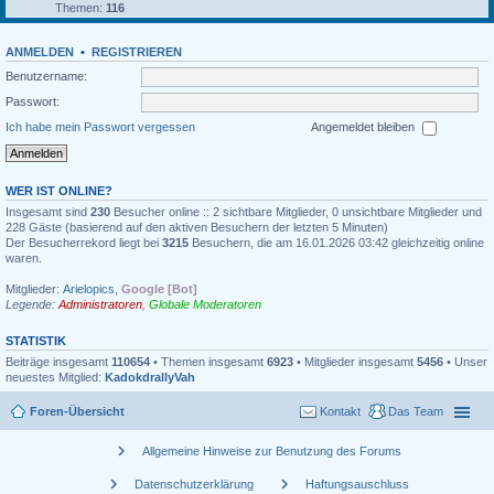
Themen:
116
ANMELDEN
•
REGISTRIEREN
Benutzername:
Passwort:
Ich habe mein Passwort vergessen
Angemeldet bleiben
WER IST ONLINE?
Insgesamt sind
230
Besucher online :: 2 sichtbare Mitglieder, 0 unsichtbare Mitglieder und
228 Gäste (basierend auf den aktiven Besuchern der letzten 5 Minuten)
Der Besucherrekord liegt bei
3215
Besuchern, die am 16.01.2026 03:42 gleichzeitig online
waren.
Mitglieder:
Arielopics
,
Google [Bot]
Legende:
Administratoren
,
Globale Moderatoren
STATISTIK
Beiträge insgesamt
110654
• Themen insgesamt
6923
• Mitglieder insgesamt
5456
• Unser
neuestes Mitglied:
KadokdrallyVah
Foren-Übersicht
Kontakt
Das Team
chevron_right
Allgemeine Hinweise zur Benutzung des Forums
chevron_right
chevron_right
Datenschutzerklärung
Haftungsauschluss