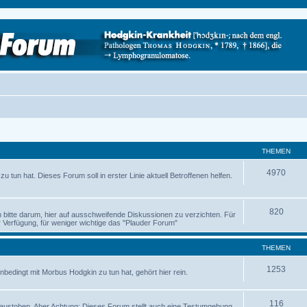
THEMEN
4970
 tun hat. Dieses Forum soll in erster Linie aktuell Betroffenen helfen.
820
ch bitte darum, hier auf ausschweifende Diskussionen zu verzichten. Für
Verfügung, für weniger wichtige das "Plauder Forum"
THEMEN
1253
nbedingt mit Morbus Hodgkin zu tun hat, gehört hier rein.
116
austoben. Aber Achtung: Dieses Forum stellt auch eine Testumgebung