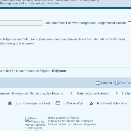
iträge von Zeit zu Zeit gelöscht werden.
Ich habe mein Passwort vergessen
|
Angemeldet bleiben
are Mitglieder und 341 Gäste (basierend auf den aktiven Besuchern der letzten 5 Minuten)
eichzeitig online waren.
esamt
5457
• Unser neuestes Mitglied:
BillyDum
Kontakt
Das Te
chevron_right
chevron_right
gemeine Hinweise zur Benutzung des Forums
Datenschutzerklärung
Haftu
home
mail_outline
rss_feed
Zur Homepage von Axel
E-Mail an Axel
RSS Feed abbonieren
Diese Website ist von der
Stiftung Health On the Net zertifiziert
.
Klicken Sie hier, um dies zu überprüfen