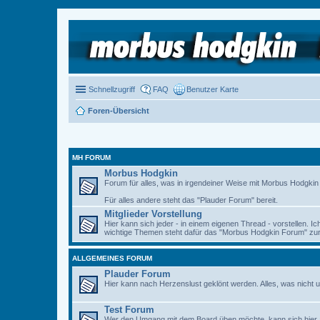
Schnellzugriff
FAQ
Benutzer Karte
Foren-Übersicht
MH FORUM
Morbus Hodgkin
Forum für alles, was in irgendeiner Weise mit Morbus Hodgkin zu
Für alles andere steht das "Plauder Forum" bereit.
Mitglieder Vorstellung
Hier kann sich jeder - in einem eigenen Thread - vorstellen. I
wichtige Themen steht dafür das "Morbus Hodgkin Forum" zur 
ALLGEMEINES FORUM
Plauder Forum
Hier kann nach Herzenslust geklönt werden. Alles, was nicht u
Test Forum
Wer den Umgang mit dem Board üben möchte, kann sich hier 