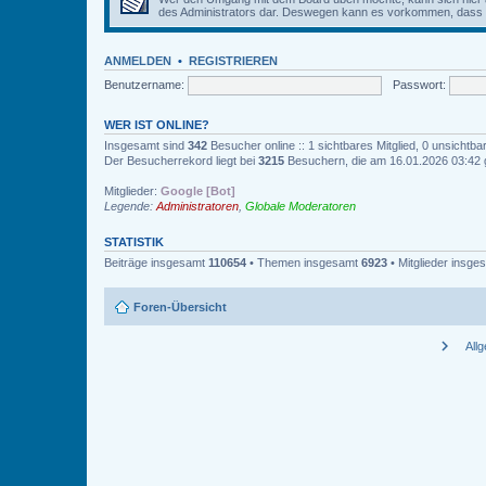
des Administrators dar. Deswegen kann es vorkommen, dass Be
ANMELDEN
•
REGISTRIEREN
Benutzername:
Passwort:
WER IST ONLINE?
Insgesamt sind
342
Besucher online :: 1 sichtbares Mitglied, 0 unsichtb
Der Besucherrekord liegt bei
3215
Besuchern, die am 16.01.2026 03:42 gl
Mitglieder:
Google [Bot]
Legende:
Administratoren
,
Globale Moderatoren
STATISTIK
Beiträge insgesamt
110654
• Themen insgesamt
6923
• Mitglieder insg
Foren-Übersicht
chevron_right
All